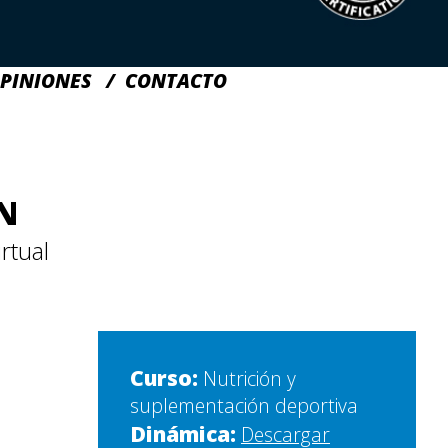
PINIONES
CONTACTO
N
rtual
Curso:
Nutrición y
suplementación deportiva
Dinámica:
Descargar