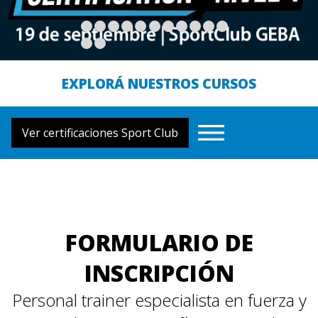
EXPLORÁ NUESTROS CURSOS
Ver certificaciones Sport Club
NOSOTROS
CERTIFICACIONES
CURSOS
FORMULARIO DE
EWC
INSCRIPCIÓN
NOVEDADES
Personal trainer especialista en fuerza y
OPINIONES